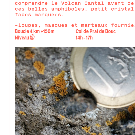
comprendre le Volcan Cantal avant de
ces belles amphiboles, petit cristal
faces marquées.
-loupes, masques et marteaux fournie
Boucle 4 km +150m
Col de Prat de Bouc
②
Niveau
14h - 17h