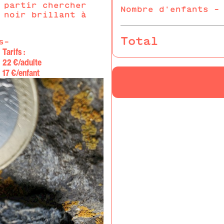
 partir chercher
Nombre d'enfants -
 noir brillant à
Total
s-
Tarifs :
22 €/adulte
17 €/enfant