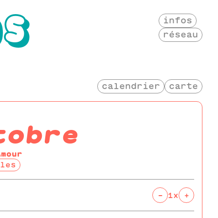
OS
infos
réseau
calendrier
carte
tobre
Amour
les
-
+
1x