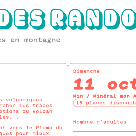
DES
RAND
es en montagne
Dimanche
11 oc
Min / Minéral mon 
s volcaniques
15 places disponib
rcher les traces
ptions du Volcan
les...
Nombre d'adultes
nt vers le Plomb du
ques pour mieux