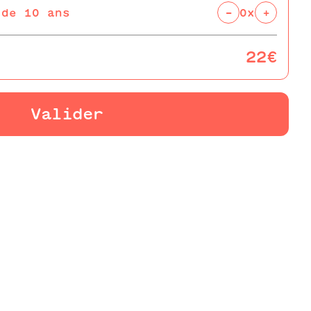
-
+
 de 10 ans
0x
22€