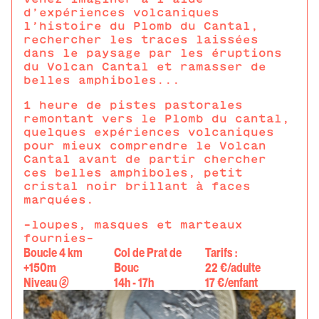
d’expériences volcaniques
l’histoire du Plomb du Cantal,
rechercher les traces laissées
dans le paysage par les éruptions
du Volcan Cantal et ramasser de
belles amphiboles...
1 heure de pistes pastorales
remontant vers le Plomb du cantal,
quelques expériences volcaniques
pour mieux comprendre le Volcan
Cantal avant de partir chercher
ces belles amphiboles, petit
cristal noir brillant à faces
marquées.
-loupes, masques et marteaux
fournies-
Boucle 4 km
Col de Prat de
Tarifs :
+150m
Bouc
22 €/adulte
Niveau
②
14h - 17h
17 €/enfant