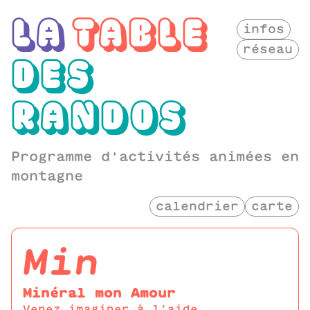
LA
TABLE
infos
réseau
DES
RANDOS
Programme d'activités animées en
montagne
calendrier
carte
min
Minéral mon Amour
Venez imaginer à l’aide