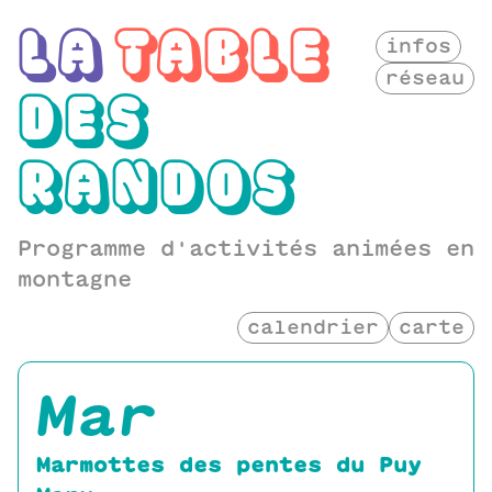
LA
TABLE
infos
réseau
DES
RANDOS
Programme d'activités animées en
montagne
calendrier
carte
mar
Marmottes des pentes du Puy