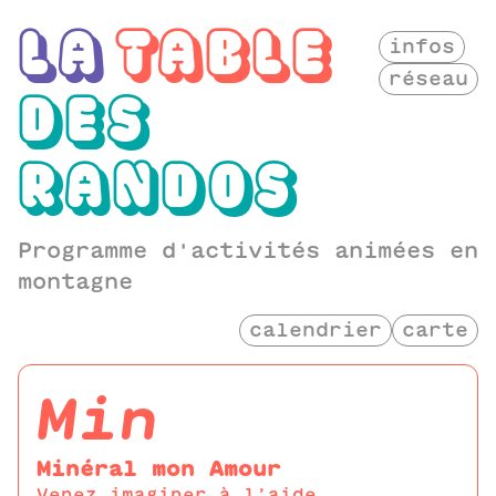
LA
TABLE
infos
réseau
DES
RANDOS
Programme d'activités animées en
montagne
calendrier
carte
min
Minéral mon Amour
Venez imaginer à l’aide