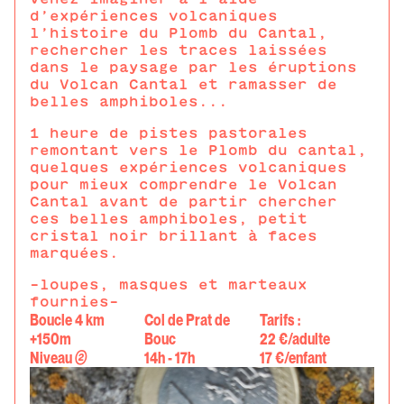
d’expériences volcaniques
l’histoire du Plomb du Cantal,
rechercher les traces laissées
dans le paysage par les éruptions
du Volcan Cantal et ramasser de
belles amphiboles...
1 heure de pistes pastorales
remontant vers le Plomb du cantal,
quelques expériences volcaniques
pour mieux comprendre le Volcan
Cantal avant de partir chercher
ces belles amphiboles, petit
cristal noir brillant à faces
marquées.
-loupes, masques et marteaux
fournies-
Boucle 4 km
Col de Prat de
Tarifs :
+150m
Bouc
22 €/adulte
Niveau
②
14h - 17h
17 €/enfant