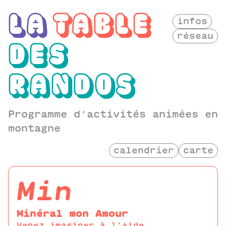
LA
TABLE
infos
réseau
DES
RANDOS
Programme d'activités animées en
montagne
calendrier
carte
min
Minéral mon Amour
Venez imaginer à l’aide