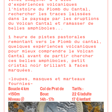
d’expériences volcaniques
l’histoire du Plomb du Cantal,
rechercher les traces laissées
dans le paysage par les éruptions
du Volcan Cantal et ramasser de
belles amphiboles...
1 heure de pistes pastorales
remontant vers le Plomb du cantal,
quelques expériences volcaniques
pour mieux comprendre le Volcan
Cantal avant de partir chercher
ces belles amphiboles, petit
cristal noir brillant à faces
marquées.
-loupes, masques et marteaux
fournies-
Boucle 4 km
Col de Prat de
Tarifs :
+150m
Bouc
22 €/adulte
Niveau
②
14h - 17h
17 €/enfant