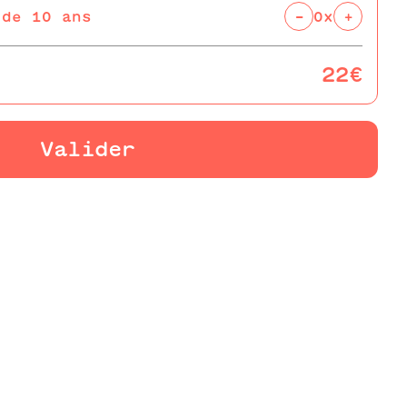
-
+
 de 10 ans
0x
22€