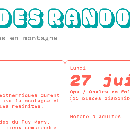
DES
RAND
es en montagne
Lundi
27 ju
Opa / Opales en Fo
éothermiques durent
15 places disponib
 use la montagne et
les résinites.
Nombre d'adultes
des du Puy Mary,
r mieux comprendre