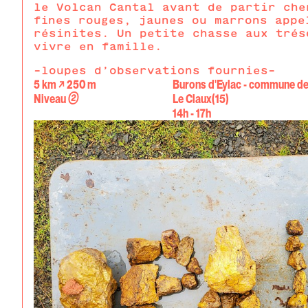
le Volcan Cantal avant de partir che
fines rouges, jaunes ou marrons appe
résinites. Un petite chasse aux trés
vivre en famille.
-loupes d’observations fournies-
5 km ↗ 250 m
Burons d'Eylac - commune d
②
Niveau
Le Claux(15)
14h - 17h