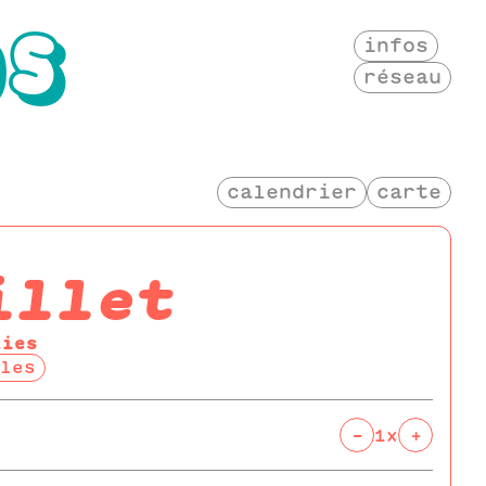
OS
infos
réseau
calendrier
carte
illet
lies
les
-
+
1x