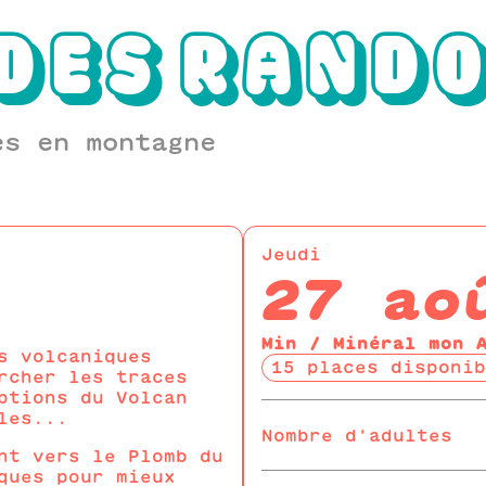
DES
RAND
es en montagne
Jeudi
27 ao
Min / Minéral mon 
s volcaniques
15 places disponib
rcher les traces
ptions du Volcan
les...
Nombre d'adultes
nt vers le Plomb du
ques pour mieux