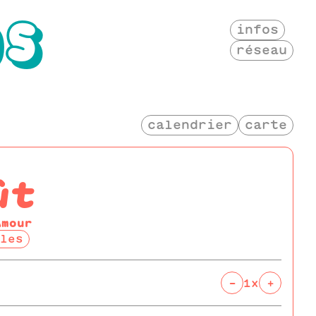
OS
infos
réseau
calendrier
carte
ût
Amour
les
-
+
1x